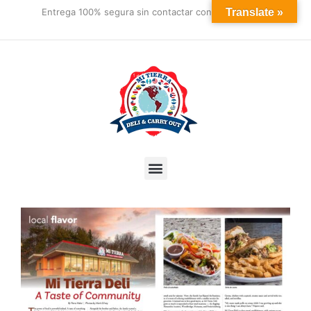
Skip
Entrega 100% segura sin contactar con el mensajero
Translate »
to
content
Menu