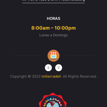
HORAS
8:00am – 10:00pm
Lunes a Domingo
F
I
a
n
c
s
e
t
b
a
Copyright © 2022
mitierradeli
. All Rights Reserved.
o
g
o
r
k
a
m